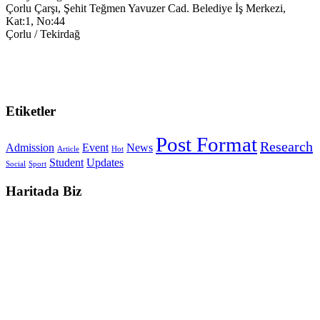
Çorlu Çarşı, Şehit Teğmen Yavuzer Cad. Belediye İş Merkezi,
Kat:1, No:44
Çorlu / Tekirdağ
0538-351-59-34
trakya@keyegitim.com
Etiketler
Post Format
Research
Admission
Event
News
Article
Hot
Student
Updates
Social
Sport
Haritada Biz