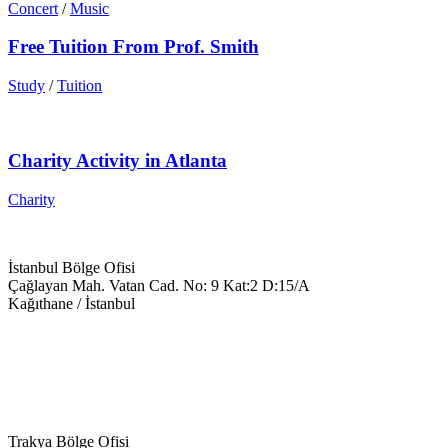
Concert
/
Music
Free Tuition From Prof. Smith
Study
/
Tuition
Charity Activity in Atlanta
Charity
İstanbul Bölge Ofisi
Çağlayan Mah. Vatan Cad. No: 9 Kat:2 D:15/A
Kağıthane / İstanbul
+90 543 699 14 28
info@keyegitim.com
Trakya Bölge Ofisi