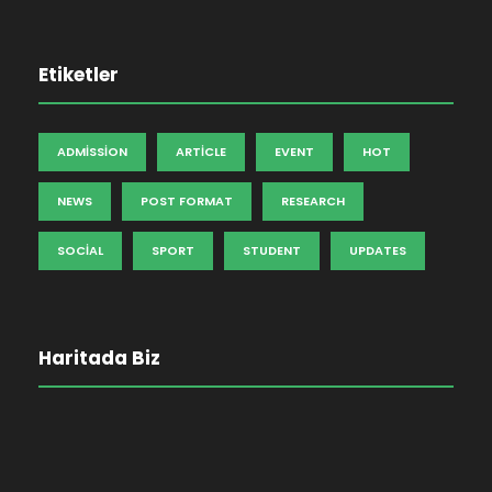
Etiketler
ADMISSION
ARTICLE
EVENT
HOT
NEWS
POST FORMAT
RESEARCH
SOCIAL
SPORT
STUDENT
UPDATES
Haritada Biz