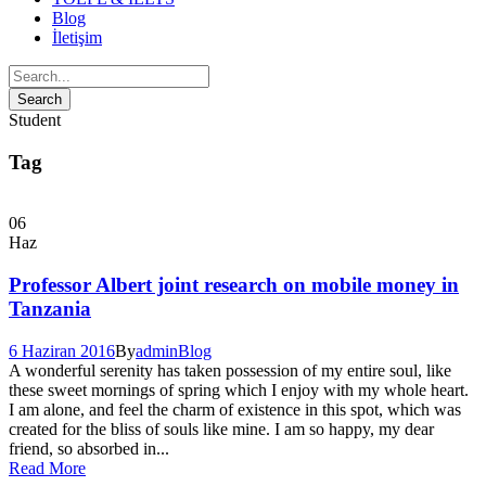
Blog
İletişim
Student
Tag
06
Haz
Professor Albert joint research on mobile money in
Tanzania
6 Haziran 2016
By
admin
Blog
A wonderful serenity has taken possession of my entire soul, like
these sweet mornings of spring which I enjoy with my whole heart.
I am alone, and feel the charm of existence in this spot, which was
created for the bliss of souls like mine. I am so happy, my dear
friend, so absorbed in...
Read More