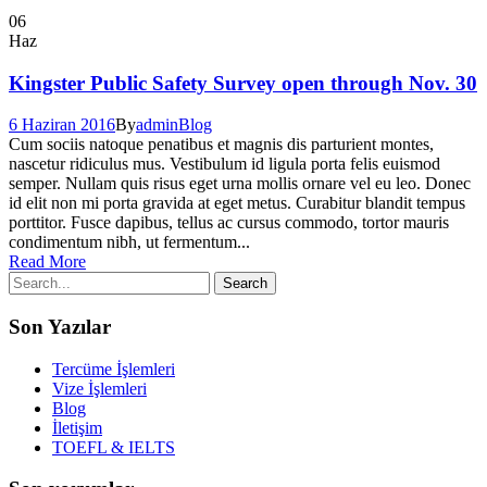
06
Haz
Kingster Public Safety Survey open through Nov. 30
6 Haziran 2016
By
admin
Blog
Cum sociis natoque penatibus et magnis dis parturient montes,
nascetur ridiculus mus. Vestibulum id ligula porta felis euismod
semper. Nullam quis risus eget urna mollis ornare vel eu leo. Donec
id elit non mi porta gravida at eget metus. Curabitur blandit tempus
porttitor. Fusce dapibus, tellus ac cursus commodo, tortor mauris
condimentum nibh, ut fermentum...
Read More
Son Yazılar
Tercüme İşlemleri
Vize İşlemleri
Blog
İletişim
TOEFL & IELTS