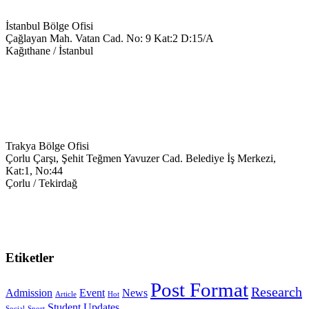
İstanbul Bölge Ofisi
Çağlayan Mah. Vatan Cad. No: 9 Kat:2 D:15/A
Kağıthane / İstanbul
+90 543 699 14 28
info@keyegitim.com
Trakya Bölge Ofisi
Çorlu Çarşı, Şehit Teğmen Yavuzer Cad. Belediye İş Merkezi,
Kat:1, No:44
Çorlu / Tekirdağ
0538-351-59-34
trakya@keyegitim.com
Etiketler
Post Format
Research
Admission
Event
News
Article
Hot
Student
Updates
Social
Sport