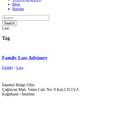
Blog
İletişim
Law
Tag
Family Law Advisory
Family
/
Law
İstanbul Bölge Ofisi
Çağlayan Mah. Vatan Cad. No: 9 Kat:2 D:15/A
Kağıthane / İstanbul
+90 543 699 14 28
info@keyegitim.com