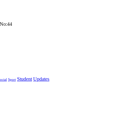
 No:44
Student
Updates
ocial
Sport