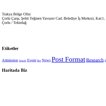
Trakya Bölge Ofisi
Çorlu Çarşı, Şehit Teğmen Yavuzer Cad. Belediye İş Merkezi, Kat:1,
Çorlu / Tekirdağ
0538-351-59-34
trakya@keyegitim.com
Etiketler
Post Format
Research
Admission
Event
News
Article
Hot
S
Haritada Biz