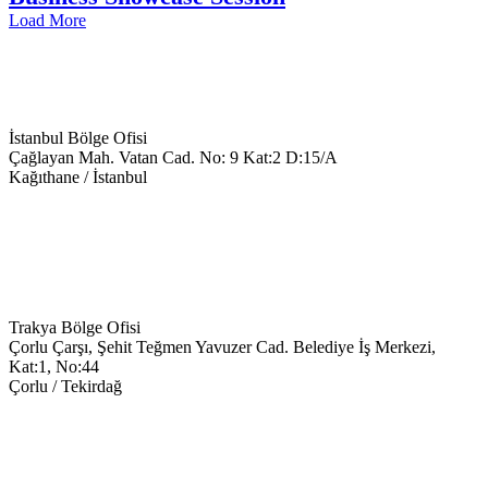
Load More
İstanbul Bölge Ofisi
Çağlayan Mah. Vatan Cad. No: 9 Kat:2 D:15/A
Kağıthane / İstanbul
+90 543 699 14 28
info@keyegitim.com
Trakya Bölge Ofisi
Çorlu Çarşı, Şehit Teğmen Yavuzer Cad. Belediye İş Merkezi,
Kat:1, No:44
Çorlu / Tekirdağ
0538-351-59-34
trakya@keyegitim.com