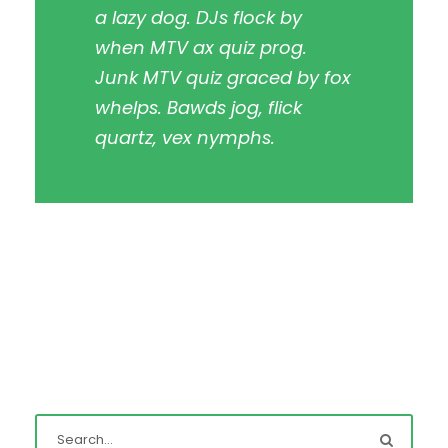
a lazy dog. DJs flock by
when MTV ax quiz prog.
Junk MTV quiz graced by fox
whelps. Bawds jog, flick
quartz, vex nymphs.