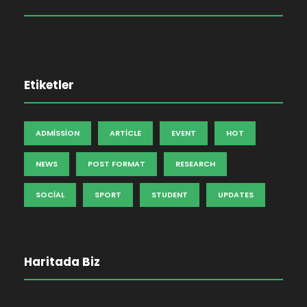
Etiketler
ADMISSION
ARTICLE
EVENT
HOT
NEWS
POST FORMAT
RESEARCH
SOCIAL
SPORT
STUDENT
UPDATES
Haritada Biz