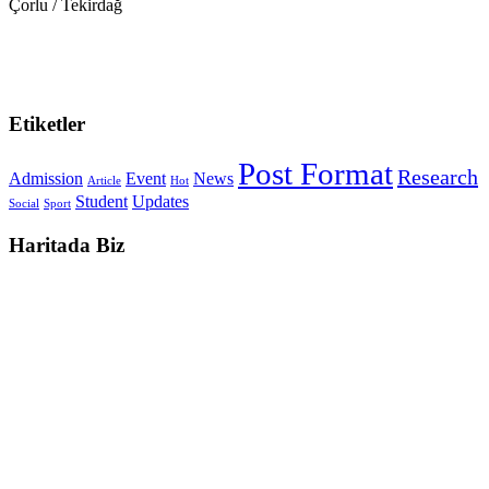
Çorlu / Tekirdağ
0538-351-59-34
trakya@keyegitim.com
Etiketler
Post Format
Research
Admission
Event
News
Article
Hot
Student
Updates
Social
Sport
Haritada Biz