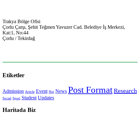
Trakya Bölge Ofisi
Çorlu Çarşı, Şehit Teğmen Yavuzer Cad. Belediye İş Merkezi,
Kat:1, No:44
Çorlu / Tekirdağ
0538-351-59-34
trakya@keyegitim.com
Etiketler
Post Format
Research
Admission
Event
News
Article
Hot
Student
Updates
Social
Sport
Haritada Biz