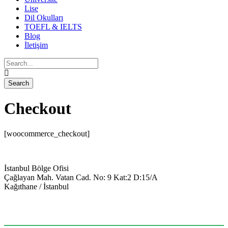
Lise
Dil Okulları
TOEFL & IELTS
Blog
İletişim
Checkout
[woocommerce_checkout]
İstanbul Bölge Ofisi
Çağlayan Mah. Vatan Cad. No: 9 Kat:2 D:15/A
Kağıthane / İstanbul
+90 543 699 14 28
info@keyegitim.com